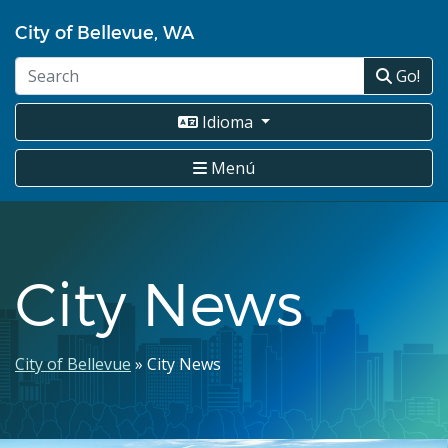
Pasar
City of Bellevue, WA
al
contenido
Go!
principal
Idioma
Menú
City News
Ruta
City of Bellevue
City News
de