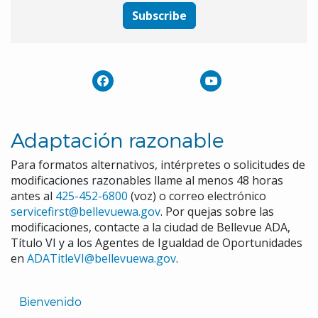
Subscribe
Adaptación razonable
Para formatos alternativos, intérpretes o solicitudes de
modificaciones razonables llame al menos 48 horas
antes al
425-452-6800
(voz) o correo electrónico
servicefirst@bellevuewa.gov
. Por quejas sobre las
modificaciones, contacte a la ciudad de Bellevue ADA,
Título VI y a los Agentes de Igualdad de Oportunidades
en
ADATitleVI@bellevuewa.gov
.
Translated
Bienvenido 