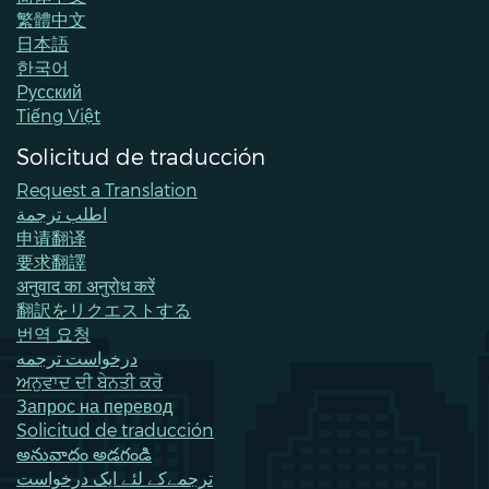
繁體中文
日本語
한국어
Pусский
Tiếng Việt
Solicitud de traducción
Request a Translation
اطلب ترجمة
申请翻译
要求翻譯
अनुवाद का अनुरोध करें
翻訳をリクエストする
번역 요청
درخواست ترجمه
ਅਨੁਵਾਦ ਦੀ ਬੇਨਤੀ ਕਰੋ
Запрос на перевод
Solicitud de traducción
అనువాదం అడగండి
ترجمےکے لئے ایک درخواست