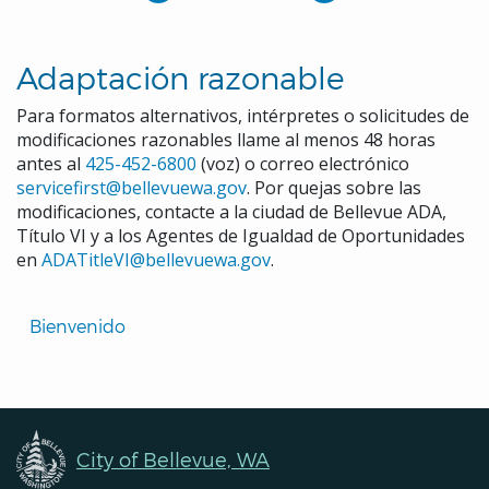
Adaptación razonable
Para formatos alternativos, intérpretes o solicitudes de
modificaciones razonables llame al menos 48 horas
antes al
425-452-6800
(voz) o correo electrónico
servicefirst@bellevuewa.gov
. Por quejas sobre las
modificaciones, contacte a la ciudad de Bellevue ADA,
Título VI y a los Agentes de Igualdad de Oportunidades
en
ADATitleVI@bellevuewa.gov
.
Translated
Bienvenido 
Pages
Navigation
City of Bellevue, WA