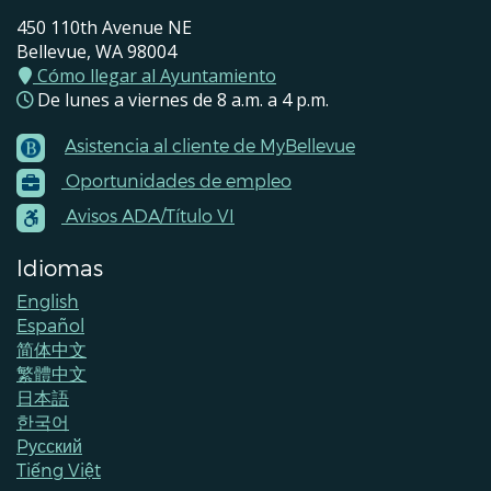
450 110th Avenue NE
Bellevue, WA 98004
Cómo llegar al Ayuntamiento
De lunes a viernes de 8 a.m. a 4 p.m.
Asistencia al cliente de MyBellevue
Footer
Oportunidades de empleo
Menu
Contacts
Avisos ADA/Título VI
Idiomas
English
Español
简体中文
繁體中文
日本語
한국어
Pусский
Tiếng Việt