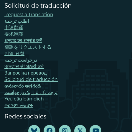
Solicitud de traducción
Request a Translation
اطلب ترجمة
申请翻译
要求翻譯
अनुवाद का अनुरोध करें
翻訳をリクエストする
번역 요청
درخواست ترجمه
ਅਨੁਵਾਦ ਦੀ ਬੇਨਤੀ ਕਰੋ
Запрос на перевод
Solicitud de traducción
అనువాదం అడగండి
ترجمےکے لئے ایک درخواست
Yêu cầu bản dịch
ትርጉም መጠየቅ
Redes sociales