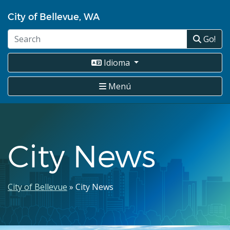
Pasar
City of Bellevue, WA
al
contenido
Go!
principal
Idioma
Menú
City News
Ruta
City of Bellevue
City News
de