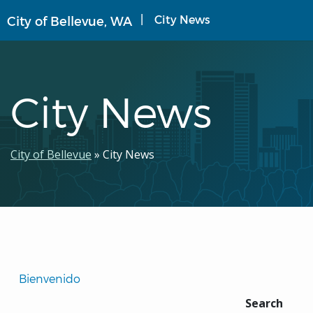
Pasar
City News
City of Bellevue, WA
al
contenido
principal
City News
Ruta
City of Bellevue
City News
de
navegación
Translated
Bienvenido 
Pages
Search