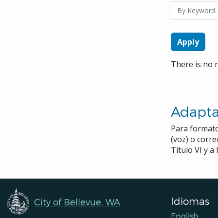
Navigation
There is no 
Adapta
Para formato
(voz) o corr
Título VI y 
Idiomas
City of Bellevue, WA
English