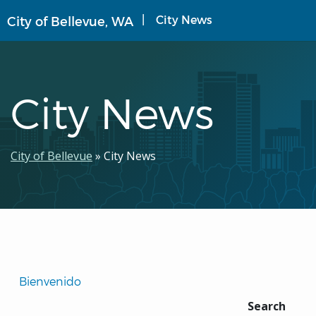
Pasar
City News
City of Bellevue, WA
al
contenido
principal
City News
Ruta
City of Bellevue
City News
de
navegación
Translated
Bienvenido 
Pages
Search