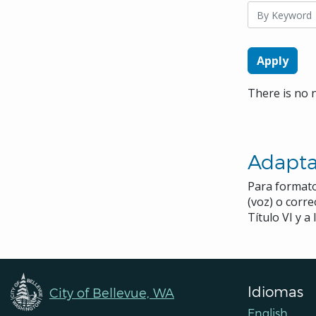
Navigation
There is no 
Adapta
Para formato
(voz) o corr
Título VI y 
Idiomas
City of Bellevue, WA
English