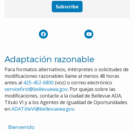
Subscribe
Adaptación razonable
Para formatos alternativos, intérpretes o solicitudes de
modificaciones razonables llame al menos 48 horas
antes al
425-452-6800
(voz) o correo electrónico
servicefirst@bellevuewa.gov
. Por quejas sobre las
modificaciones, contacte a la ciudad de Bellevue ADA,
Título VI y a los Agentes de Igualdad de Oportunidades
en
ADATitleVI@bellevuewa.gov
.
Translated
Bienvenido 