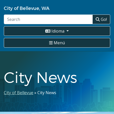
Pasar
City of Bellevue, WA
al
contenido
Go!
principal
Idioma
Menú
City News
Ruta
City of Bellevue
City News
de