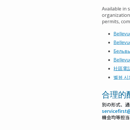
Navigation
Available in 
organization
permits, com
Bellev
Bellev
Бельвь
Bellevu
社區電
벨뷰 시
合理的
別の形式、通
servicefirs
機会均等担当