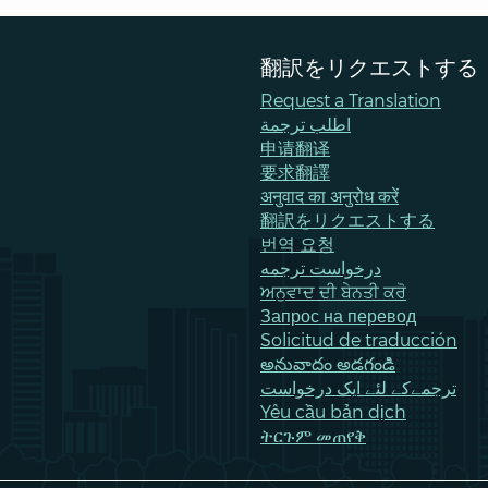
翻訳をリクエストする
Request a Translation
اطلب ترجمة
申请翻译
要求翻譯
अनुवाद का अनुरोध करें
翻訳をリクエストする
번역 요청
درخواست ترجمه
ਅਨੁਵਾਦ ਦੀ ਬੇਨਤੀ ਕਰੋ
Запрос на перевод
Solicitud de traducción
అనువాదం అడగండి
ترجمےکے لئے ایک درخواست
Yêu cầu bản dịch
ትርጉም መጠየቅ