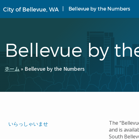
メ
Bellevue by the Numbers
City of Bellevue, WA
イ
ン
コ
ン
テ
Bellevue by t
ン
ツ
に
移
ホーム
Bellevue by the Numbers
パ
動
ン
く
ず
Translated
The “Bellevu
いらっしゃいませ
and is availa
Pages
South Bellev