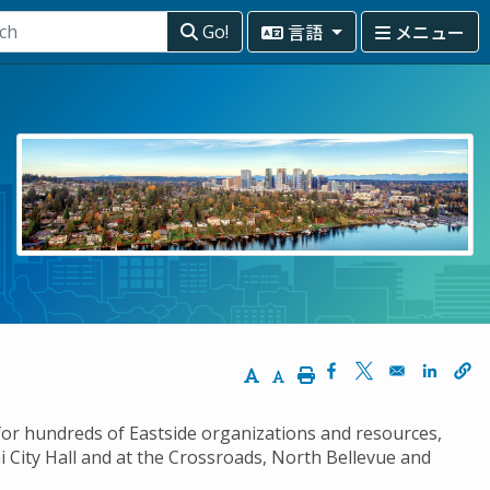
言語
メニュー
Go!
Increase Text Size
Decrease Text Size
Print
Opens in a new wi
Opens in a ne
Opens 
for hundreds of Eastside organizations and resources,
ini City Hall and at the Crossroads, North Bellevue and