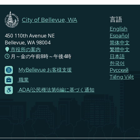
言語
City of Bellevue, WA
English
450 110th Avenue NE
Español
Bellevue, WA 98004
简体中文
市役所の案内
繁體中文
月～金の午前8時～午後4時
日本語
한국어
MyBellevue お客様支援
Pусский
Footer
Tiếng Việt
職業
Menu
Contacts
ADA/公民権法第6編に基づく通知