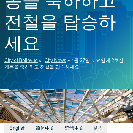
전철을 탑승하
세요
이
City of Bellevue
City News
4월 27일 토요일에 2호선
개통을 축하하고 전철을 탑승하세요
동
경
로
이용 가능한 번역
English
简体中文
繁體中文
हिन्दी