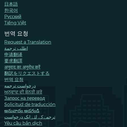
日本語
한국어
Pусский
Tiếng Việt
번역 요청
Request a Translation
اطلب ترجمة
申请翻译
要求翻譯
अनुवाद का अनुरोध करें
翻訳をリクエストする
번역 요청
درخواست ترجمه
ਅਨੁਵਾਦ ਦੀ ਬੇਨਤੀ ਕਰੋ
Запрос на перевод
Solicitud de traducción
అనువాదం అడగండి
ترجمےکے لئے ایک درخواست
Yêu cầu bản dịch