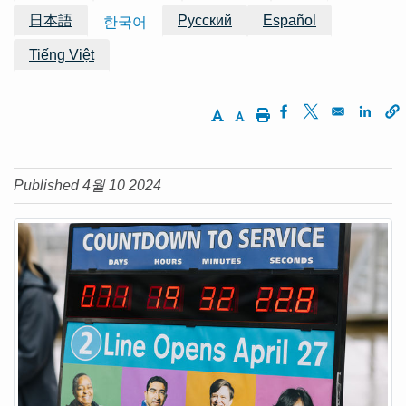
日本語
Русский
Español
한국어
Tiếng Việt
Increase Text Size
Decrease Text Size
Print
Opens in a new w
Opens in a ne
Opens
Published 4월 10 2024