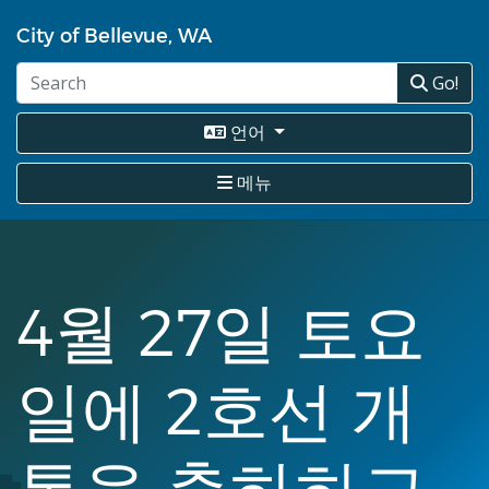
주
City of Bellevue, WA
요
콘
Go!
텐
츠
로
언어
건
너
메뉴
뛰
기
4월 27일 토요
일에 2호선 개
통을 축하하고