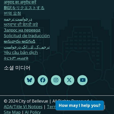
अनुवाद का अनुरोध करें
翻訳をリクエストする
번역 요청
درخواست ترجمه
ਅਨੁਵਾਦ ਦੀ ਬੇਨਤੀ ਕਰੋ
Запрос на перевод
Solicitud de traducción
అనువాదం అడగండి
ترجمےکے لئے ایک درخواست
Yêu cầu bản dịch
ትርጉም መጠየቅ
소셜 미디어
© 2024 City of Bellevue | All Rights Reserved. |
How may I help you?
ADA/Title VI Notices
|
Terms of Use
|
Privacy Policy
|
Site Map
|
AI Policy