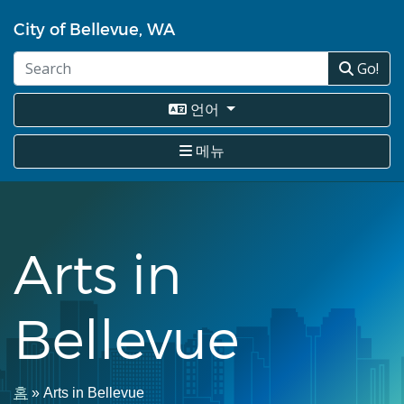
주
City of Bellevue, WA
요
콘
Go!
텐
츠
로
언어
건
너
메뉴
뛰
기
Arts in
Bellevue
이
홈
Arts in Bellevue