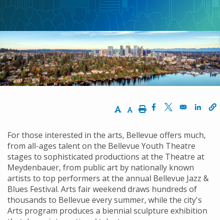
동
경
로
Increase Text Size
Decrease Text Size
Print
Opens in a new w
Opens in a ne
Opens
For those interested in the arts, Bellevue offers much,
from all-ages talent on the Bellevue Youth Theatre
stages to sophisticated productions at the Theatre at
Meydenbauer, from public art by nationally known
artists to top performers at the annual Bellevue Jazz &
Blues Festival. Arts fair weekend draws hundreds of
thousands to Bellevue every summer, while the city's
Arts program produces a biennial sculpture exhibition