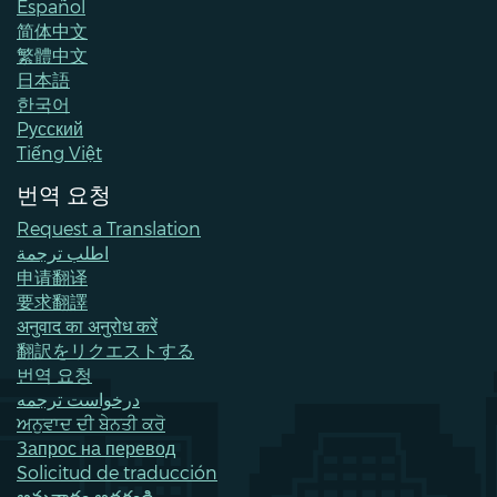
Español
简体中文
繁體中文
日本語
한국어
Pусский
Tiếng Việt
번역 요청
Request a Translation
اطلب ترجمة
申请翻译
要求翻譯
अनुवाद का अनुरोध करें
翻訳をリクエストする
번역 요청
درخواست ترجمه
ਅਨੁਵਾਦ ਦੀ ਬੇਨਤੀ ਕਰੋ
Запрос на перевод
Solicitud de traducción
అనువాదం అడగండి