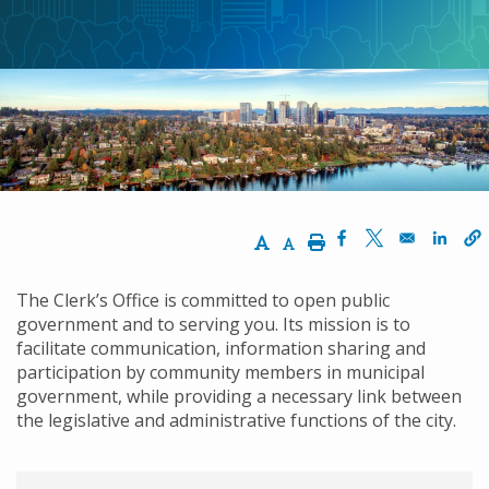
동
경
로
Increase Text Size
Decrease Text Size
Print
Opens in a new w
Opens in a ne
Opens
The Clerk’s Office is committed to open public
government and to serving you. Its mission is to
facilitate communication, information sharing and
participation by community members in municipal
government, while providing a necessary link between
the legislative and administrative functions of the city.