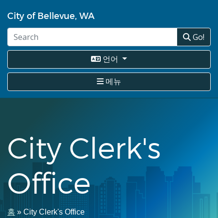
주
City of Bellevue, WA
요
콘
Go!
텐
츠
로
언어
건
너
메뉴
뛰
기
City Clerk's
Office
이
홈
City Clerk's Office