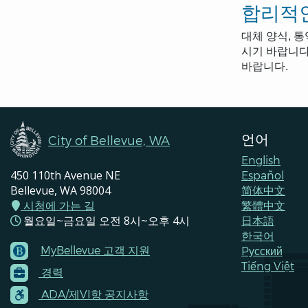
합리적인
대체 양식, 
시기 바랍니다.
바랍니다.
언어
City of Bellevue, WA
English
450 110th Avenue NE
Español
Bellevue, WA 98004
简体中文
시청에 가는 길
繁體中文
월요일~금요일 오전 8시~오후 4시
日本語
한국어
MyBellevue 고객 지원
Pусский
Footer
Tiếng Việt
경력
Menu
Contacts
ADA/제VI항 공지사항