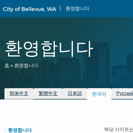
주
환영합니다
City of Bellevue, WA
요
콘
텐
츠
로
환영합니다
건
너
뛰
기
이
홈
환영합니다
동
경
이용 가능한 번역
简体中文
繁體中文
日本語
Русски
한국어
로
Translated
해당 사이트는
환영합니다