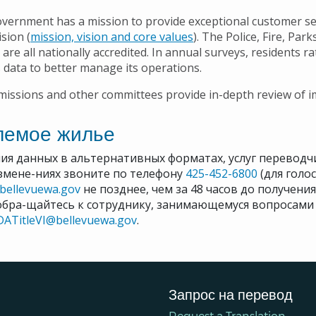
overnment has a mission to provide exceptional customer ser
sion (
mission, vision and core values
). The Police, Fire, Pa
re all nationally accredited. In annual surveys, residents rat
s data to better manage its operations.
issions and other committees provide in-depth review of i
лемое жилье
ия данных в альтернативных форматах, услуг переводч
змене-ниях звоните по телефону
425-452-6800
(для голо
@bellevuewa.gov
не позднее, чем за 48 часов до получени
обра-щайтесь к сотруднику, занимающемуся вопросами 
DATitleVI@bellevuewa.gov
.
Запрос на перевод
Request a Translation