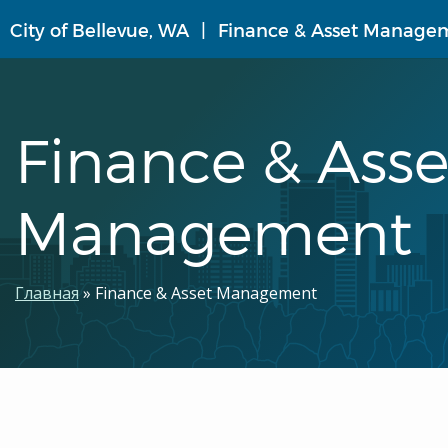
Перейти
City of Bellevue, WA
Finance & Asset Manage
к
основному
содержанию
Finance & Asse
Management
Строка
Главная
Finance & Asset Management
навигации