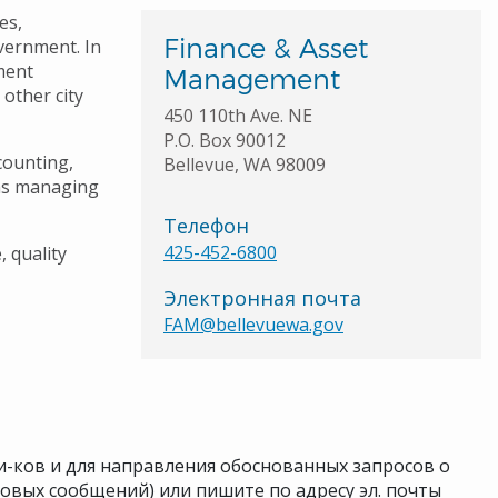
es,
Finance & Asset
overnment. In
ment
Management
 other city
450 110th Ave. NE
P.O. Box 90012
counting,
Bellevue, WA 98009
 as managing
Телефон
425-452-6800
 quality
Электронная почта
FAM@bellevuewa.gov
и-ков и для направления обоснованных запросов о
совых сообщений) или пишите по адресу эл. почты