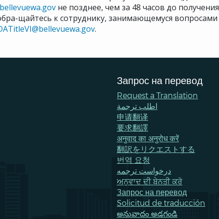
@bellevuewa.gov
не позднее, чем за 48 часов до получени
обра-щайтесь к сотруднику, занимающемуся вопросами 
DATitleVI@bellevuewa.gov
.
Запрос на перевод
Request a Translation
اطلب ترجمة
申请翻译
要求翻譯
अनुवाद का अनुरोध करें
翻訳をリクエストする
번역 요청
درخواست ترجمه
ਅਨੁਵਾਦ ਦੀ ਬੇਨਤੀ ਕਰੋ
Запрос на перевод
Solicitud de traducción
అనువాదం అడగండి