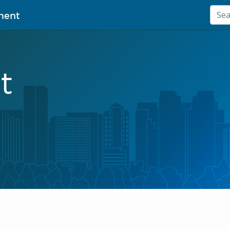
ment
t