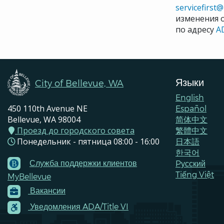
servicefirst
изменения 
по адресу
A
Языки
City of Bellevue, WA
English
450 110th Avenue NE
Español
Bellevue, WA 98004
简体中文
Проезд до городского совета
繁體中文
Понедельник - пятница 08:00 - 16:00
日本語
한국어
Служба поддержки клиентов
Pусский
Footer
Tiếng Việt
MyBellevue
Menu
Вакансии
Contacts
Уведомления ADA/Title VI