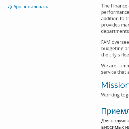
Translated
The Finance 
Добро пожаловать
performance 
Pages
addition to 
Navigation
provides man
departments -
FAM oversees
budgeting an
the city's fl
We are commi
service that 
Mission
Working toge
Прием
Для получен
вносимых и