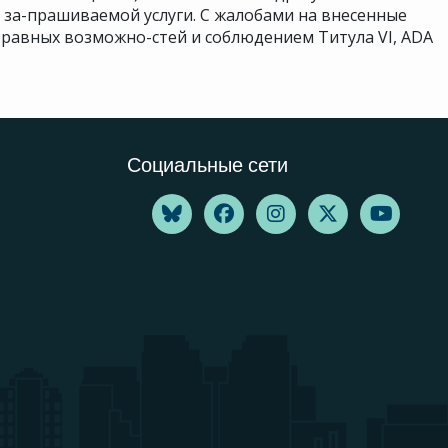
я за-прашиваемой услуги. С жалобами на внесенные
равных возможно-стей и соблюдением Титула VI, ADA
Социальные сети