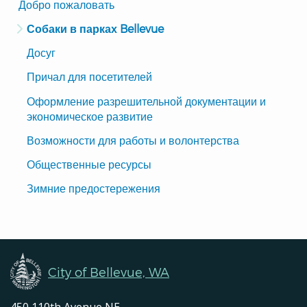
Translated
Добро пожаловать
Pages
Собаки в парках Bellevue
Navigation
Досуг
Причал для посетителей
Оформление разрешительной документации и 
экономическое развитие
Возможности для работы и волонтерства
Общественные ресурсы
Зимние предостережения
City of Bellevue, WA