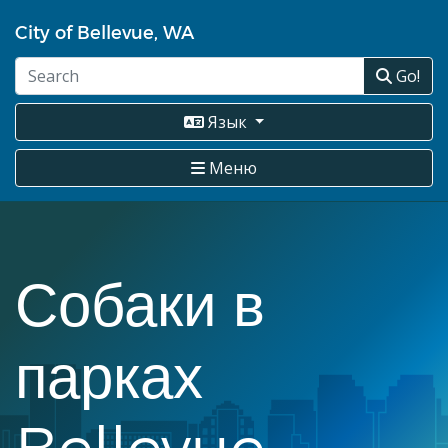
Перейти
City of Bellevue, WA
к
основному
Go!
содержанию
Язык
Меню
Собаки в
парках
Bellevue