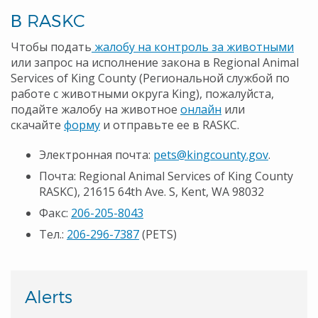
В RASKC
Чтобы подать
жалобу на контроль за животными
или запрос на исполнение закона в Regional Animal
Services of King County (Региональной службой по
работе с животными округа King), пожалуйста,
подайте жалобу на животное
онлайн
или
скачайте
форму
и отправьте ее в RASKC.
Электронная почта:
pets@kingcounty.gov
.
Почта: Regional Animal Services of King County
RASKC), 21615 64th Ave. S, Kent, WA 98032
Факс:
206-205-8043
Тел.:
206-296-7387
(PETS)
Alerts