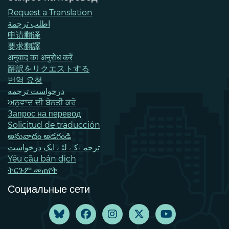
Request a Translation
اطلب ترجمة
申请翻译
要求翻譯
अनुवाद का अनुरोध करें
翻訳をリクエストする
번역 요청
درخواست ترجمه
ਅਨੁਵਾਦ ਦੀ ਬੇਨਤੀ ਕਰੋ
Запрос на перевод
Solicitud de traducción
అనువాదం అడగండి
ترجمےکے لئے ایک درخواست
Yêu cầu bản dịch
ትርጉም መጠየቅ
Социальные сети