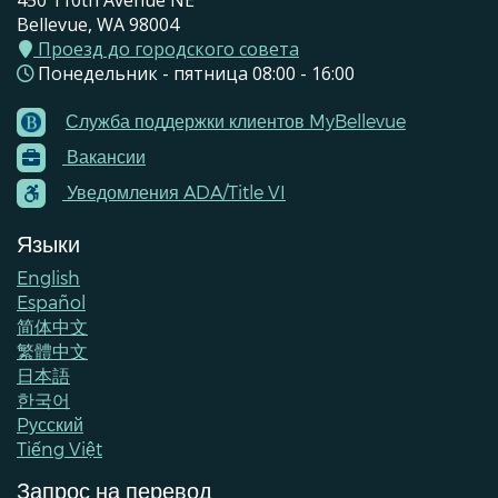
450 110th Avenue NE
Bellevue, WA 98004
Проезд до городского совета
Понедельник - пятница 08:00 - 16:00
Служба поддержки клиентов MyBellevue
Footer
Вакансии
Menu
Contacts
Уведомления ADA/Title VI
Языки
English
Español
简体中文
繁體中文
日本語
한국어
Pусский
Tiếng Việt
Запрос на перевод