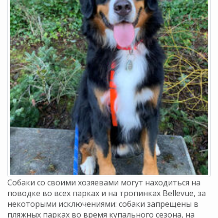
Собаки со своими хозяевами могут находиться на
поводке во всех парках и на тропинках Bellevue, за
некоторыми исключениями
:
собаки запрещены в
пляжных парках во время купального сезона, на