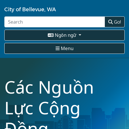
Nhảy
City of Bellevue, WA
đến
nội
Go!
dung
Ngôn ngữ
Menu
Các Nguồn
Lực Cộng
Đồng