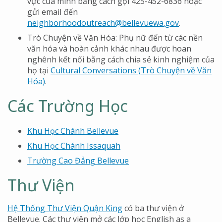
vực của mình bằng cách gọi 425-452-6836 hoặc
gửi email đến
neighborhoodoutreach@bellevuewa.gov
.
Trò Chuyện về Văn Hóa: Phụ nữ đến từ các nền
văn hóa và hoàn cảnh khác nhau được hoan
nghênh kết nối bằng cách chia sẻ kinh nghiệm của
họ tại
Cultural Conversations (Trò Chuyện về Văn
Hóa)
.
Các Trường Học
Khu Học Chánh Bellevue
Khu Học Chánh Issaquah
Trường Cao Đẳng Bellevue
Thư Viện
Hệ Thống Thư Viện Quận King
có ba thư viện ở
Bellevue. Các thư viện mở các lớp học English as a