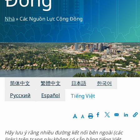
Breadcrumb
Nhà
Các Nguồn Lực Cộng Đồng
Các bản dịch có sẵn:
简体中文
繁體中文
日本語
한국어
Русский
Español
Tiếng Việt
Increase Text Size
Decrease Text Size
Print
Opens in a new 
Opens in a n
Opens
Hãy lưu ý rằng nhiều đường kết nối bên ngoài (các
links) trên trang này không có sẵn bằng tiếng Việt