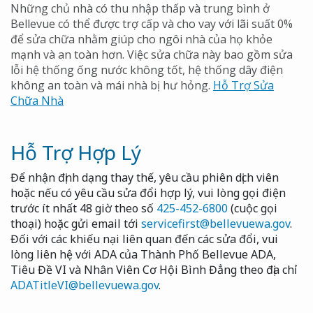
Những chủ nhà có thu nhập thấp và trung bình ở
Bellevue có thể được trợ cấp và cho vay với lãi suất 0%
để sửa chữa nhằm giúp cho ngôi nhà của họ khỏe
mạnh và an toàn hơn. Việc sửa chữa này bao gồm sửa
lỗi hệ thống ống nước không tốt, hệ thống dây điện
không an toàn và mái nhà bị hư hỏng.
Hỗ Trợ Sửa
Chữa Nhà
Hỗ Trợ Hợp Lý
Để nhận định dạng thay thế, yêu cầu phiên dịch viên
hoặc nếu có yêu cầu sửa đổi hợp lý, vui lòng gọi điện
trước ít nhất 48 giờ theo số
425-452-6800
(cuộc gọi
thoại) hoặc gửi email tới
servicefirst@bellevuewa.gov
.
Đối với các khiếu nại liên quan đến các sửa đổi, vui
lòng liên hệ với ADA của Thành Phố Bellevue ADA,
Tiêu Đề VI và Nhân Viên Cơ Hội Bình Đẳng theo địa chỉ
ADATitleVI@bellevuewa.gov
.