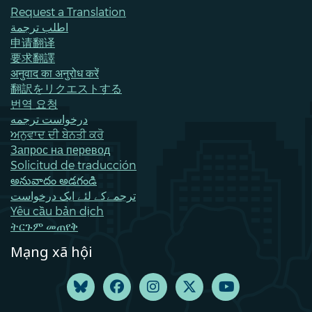
Request a Translation
اطلب ترجمة
申请翻译
要求翻譯
अनुवाद का अनुरोध करें
翻訳をリクエストする
번역 요청
درخواست ترجمه
ਅਨੁਵਾਦ ਦੀ ਬੇਨਤੀ ਕਰੋ
Запрос на перевод
Solicitud de traducción
అనువాదం అడగండి
ترجمےکے لئے ایک درخواست
Yêu cầu bản dịch
ትርጉም መጠየቅ
Mạng xã hội