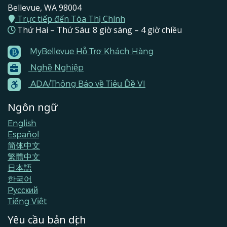
Bellevue, WA 98004
Trực tiếp đến Tòa Thị Chính
Thứ Hai – Thứ Sáu: 8 giờ sáng – 4 giờ chiều
MyBellevue Hỗ Trợ Khách Hàng
Footer
Nghề Nghiệp
Menu
Contacts
ADA/Thông Báo về Tiêu Đề VI
Ngôn ngữ
English
Español
简体中文
繁體中文
日本語
한국어
Pусский
Tiếng Việt
Yêu cầu bản dịch