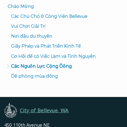
Translated
Chào Mừng
Pages
Các Chú Chó ở Công Viên Bellevue
Navigation
Vui Chơi Giải Trí
Nơi đậu du thuyền
Giấy Phép và Phát Triển Kinh Tế
Cơ Hội để có Việc Làm và Tình Nguyện
Các Nguồn Lực Cộng Đồng
Đề phòng mùa đông
City of Bellevue, WA
450 110th Avenue NE