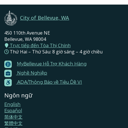
City of Bellevue, WA
450 110th Avenue NE
Bellevue, WA 98004
Trực tiếp đến Tòa Thị Chính
Thứ Hai – Thứ Sáu: 8 giờ sáng – 4 giờ chiều
MyBellevue Hỗ Trợ Khách Hàng
Footer
Nghề Nghiệp
Menu
Contacts
ADA/Thông Báo về Tiêu Đề VI
Ngôn ngữ
English
Español
简体中文
繁體中文