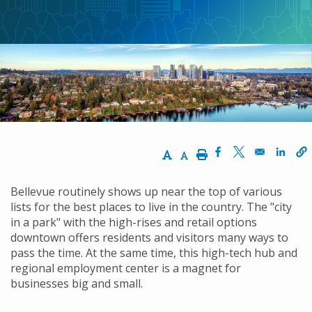
Increase Text Size
Decrease Text Size
Print
Opens in a new 
Opens in a n
Opens
Bellevue routinely shows up near the top of various
lists for the best places to live in the country. The "city
in a park" with the high-rises and retail options
downtown offers residents and visitors many ways to
pass the time. At the same time, this high-tech hub and
regional employment center is a magnet for
businesses big and small.