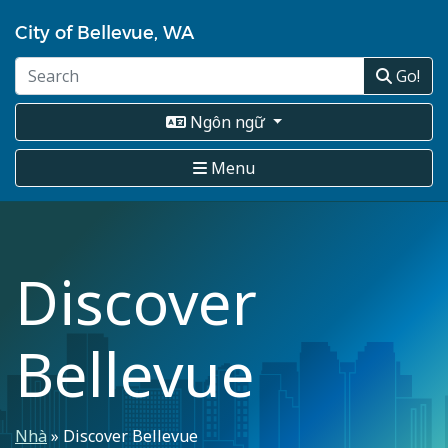
Nhảy
City of Bellevue, WA
đến
nội
Go!
dung
Ngôn ngữ
Menu
Discover
Bellevue
Breadcrumb
Nhà
Discover Bellevue