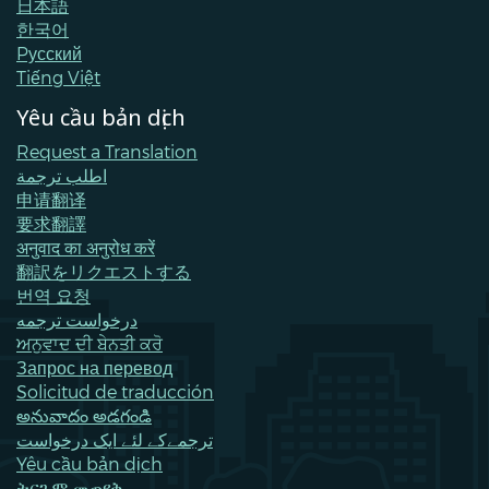
日本語
한국어
Pусский
Tiếng Việt
Yêu cầu bản dịch
Request a Translation
اطلب ترجمة
申请翻译
要求翻譯
अनुवाद का अनुरोध करें
翻訳をリクエストする
번역 요청
درخواست ترجمه
ਅਨੁਵਾਦ ਦੀ ਬੇਨਤੀ ਕਰੋ
Запрос на перевод
Solicitud de traducción
అనువాదం అడగండి
ترجمےکے لئے ایک درخواست
Yêu cầu bản dịch
ትርጉም መጠየቅ