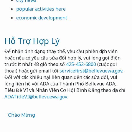
city news
popular activities here
economic development
Hỗ Trợ Hợp Lý
Để nhận định dạng thay thế, yêu cầu phiên dịch viên
hoặc nếu có yêu cầu sửa đổi hợp lý, vui lòng gọi điện
trước ít nhất 48 giờ theo số
425-452-6800
(cuộc gọi
thoại) hoặc gửi email tới
servicefirst@bellevuewa.gov
.
Đối với các khiếu nại liên quan đến các sửa đổi, vui
lòng liên hệ với ADA của Thành Phố Bellevue ADA,
Tiêu Đề VI và Nhân Viên Cơ Hội Bình Đẳng theo địa chỉ
ADATitleVI@bellevuewa.gov
.
Translated
Chào Mừng
Pages
Navigation