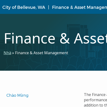
Nhảy
City of Bellevue, WA
Finance & Asset Manage
đến
nội
dung
Finance & Ass
Breadcrumb
Nhà
Finance & Asset Management
Translated
The Finance 
Chào Mừng
performance 
Pages
addition to 