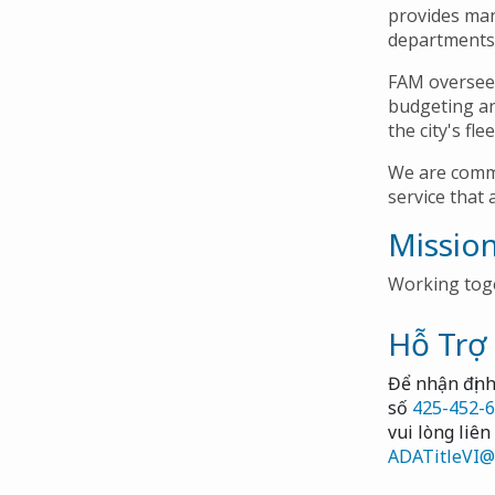
Navigation
provides man
departments -
FAM oversees
budgeting an
the city's fl
We are commi
service that 
Missio
Working toge
Hỗ Trợ
Để nhận định 
số
425-452-
vui lòng liê
ADATitleVI@