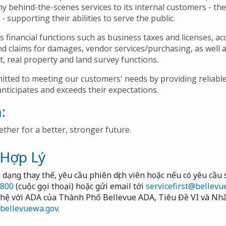
y behind-the-scenes services to its internal customers - the
 supporting their abilities to serve the public.
 financial functions such as business taxes and licenses, ac
d claims for damages, vendor services/purchasing, as well
eet, real property and land survey functions.
tted to meeting our customers' needs by providing reliable,
anticipates and exceeds their expectations.
n:
ther for a better, stronger future.
 Hợp Lý
dạng thay thế, yêu cầu phiên dịch viên hoặc nếu có yêu cầu s
6800
(cuộc gọi thoại) hoặc gửi email tới
servicefirst@bellevu
n hệ với ADA của Thành Phố Bellevue ADA, Tiêu Đề VI và Nhâ
bellevuewa.gov
.