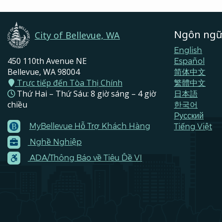
Ngôn ng
City of Bellevue, WA
English
450 110th Avenue NE
Español
Bellevue, WA 98004
简体中文
Trực tiếp đến Tòa Thị Chính
繁體中文
Thứ Hai – Thứ Sáu: 8 giờ sáng – 4 giờ
日本語
chiều
한국어
Pусский
MyBellevue Hỗ Trợ Khách Hàng
Tiếng Việt
Footer
Nghề Nghiệp
Menu
Contacts
ADA/Thông Báo về Tiêu Đề VI