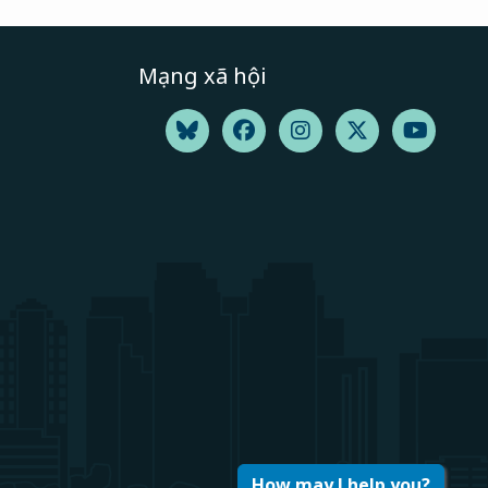
Mạng xã hội
How may I help you?