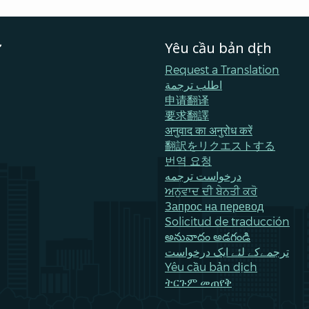
ữ
Yêu cầu bản dịch
Request a Translation
اطلب ترجمة
申请翻译
要求翻譯
अनुवाद का अनुरोध करें
翻訳をリクエストする
번역 요청
درخواست ترجمه
ਅਨੁਵਾਦ ਦੀ ਬੇਨਤੀ ਕਰੋ
Запрос на перевод
Solicitud de traducción
అనువాదం అడగండి
ترجمےکے لئے ایک درخواست
Yêu cầu bản dịch
ትርጉም መጠየቅ