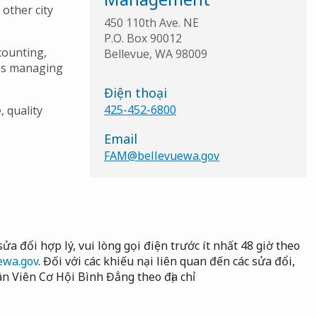
 other city
450 110th Ave. NE
P.O. Box 90012
counting,
Bellevue, WA 98009
 as managing
Điện thoại
425-452-6800
 quality
Email
FAM@bellevuewa.gov
ửa đổi hợp lý, vui lòng gọi điện trước ít nhất 48 giờ theo
ewa.gov
. Đối với các khiếu nại liên quan đến các sửa đổi,
n Viên Cơ Hội Bình Đẳng theo địa chỉ