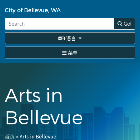
跳
转
City of Bellevue, WA
到
主
Go!
要
内
语言
容
菜单
Arts in
Bellevue
首页
Arts in Bellevue
面