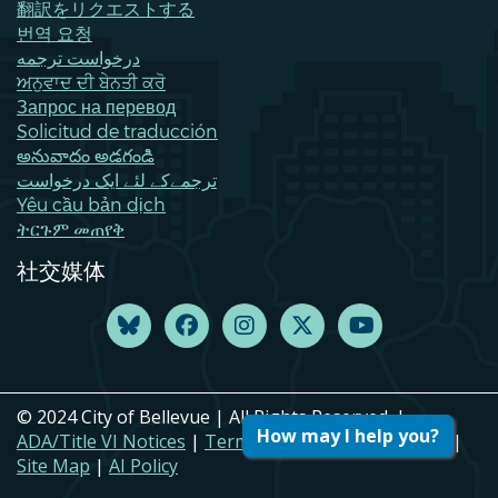
翻訳をリクエストする
번역 요청
درخواست ترجمه
ਅਨੁਵਾਦ ਦੀ ਬੇਨਤੀ ਕਰੋ
Запрос на перевод
Solicitud de traducción
అనువాదం అడగండి
ترجمےکے لئے ایک درخواست
Yêu cầu bản dịch
ትርጉም መጠየቅ
社交媒体
© 2024 City of Bellevue | All Rights Reserved. |
How may I help you?
ADA/Title VI Notices
|
Terms of Use
|
Privacy Policy
|
Site Map
|
AI Policy