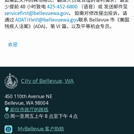
少提前 48 小时致电
425-452-6800
（语音）或 发送邮件至
servicefirst@bellevuewa.gov
。 如需对修改提出投诉，请
通过
ADATitleVI@bellevuewa.gov
联系 Bellevue 市《美国
残疾人法案》(ADA)、第 VI 篇，以及平等机会专员。
Translated
欢迎
Pages
Navigation
City of Bellevue, WA
450 110th Avenue NE
Bellevue, WA 98004
前往市政厅的路线
周一至周五上午 8 点至下午 4 点
MyBellevue 客户协助
Footer