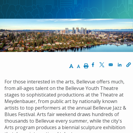
包
屑
Increase Text Size
Decrease Text Size
Print
Opens in a new w
Opens in a n
Opens
For those interested in the arts, Bellevue offers much,
from all-ages talent on the Bellevue Youth Theatre
stages to sophisticated productions at the Theatre at
Meydenbauer, from public art by nationally known
artists to top performers at the annual Bellevue Jazz &
Blues Festival. Arts fair weekend draws hundreds of
thousands to Bellevue every summer, while the city's
Arts program produces a biennial sculpture exhibition